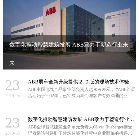
数字化推动智慧建筑发展 ABB致力于塑造行业未
来
ABB全球智慧建筑业务单元负责人Oliver Iltisberger接受记者采访时谈到了
23
建筑智能化过程中企业面临的机遇和挑战、ABB对智慧建筑业务的规划及
ABB展车全新升级提供２.０版的现场技术体验
其对中国本地市场的战略布局。
ABB中国电气产品事业部负责人赵永占表示， “ABB路展
2019-05
活动始于2002年，已经成为我们与客户有效沟通的互动
平台。
23
数字化推动智慧建筑发展 ABB致力于塑造行业未来
ABB全球智慧建筑业务单元负责人Oliver Iltisberger接受
2019-05
记者采访时谈到了建筑智能化过程中企业面临的机遇和