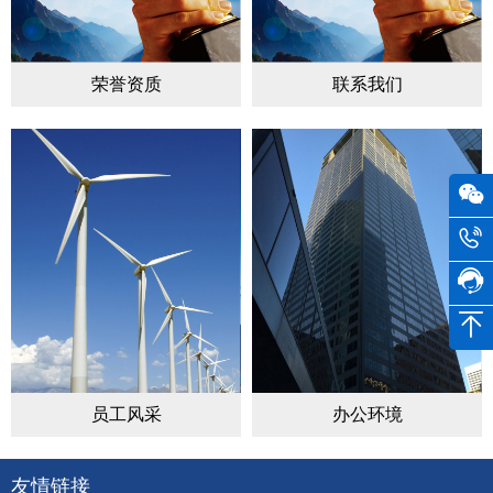
荣誉资质
联系我们
员工风采
办公环境
友情链接