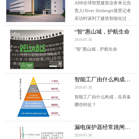
ABB全球智慧建筑业务单元负
责人Oliver Iltisberger接受记者
采访时谈到了建筑智能化过程
中企业面临的机遇和挑战、
“智”惠山城，护航生命
ABB对智慧建筑业务的规划及
2019-07-30
其对中国本地市场的战略布
“智”惠山城，护航生命
局。
智能工厂由什么构成，应具备哪些特征？
2019-07-30
智能工厂由什么构成，应具备
哪些特征？
漏电保护器经常跳闸的原因分析及处理方法
2019-07-30