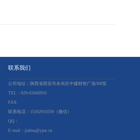
联系我们
公司地址：陕西省西安市未央区中建财智广场308室
TEL：029-65660910 ​
FAX:
联系电话：15102910359（微信）
QQ：
E-mail：jialina@yjee.cn