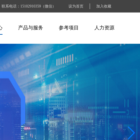
联系电话：15102910359（微信）
设为首页
加入收藏
心
产品与服务
参考项目
人力资源
闻
ABB产品
电力水利行业
人才招聘
讯
施耐德产品
石油化工行业
人才战略
识
百特工控产品
交通运输行业
工作准则
SEW产品
烟草钢铁行业
BLOCK产品
电子工业纸业
工商商业建筑
其他大型企业