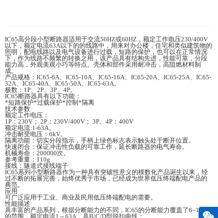
IC65高分段小型断路器适用于交流50HZ或60HZ，额定工作电压230/400V
以下，额定电流63A以下的的线路中，用来对办公楼，住宅和类似建筑物的
照明，配电线路以及电气设备进行过载，短路的保护，也可以在正常情况
下，作为线路不频繁的转换之用，该产品具有结构先进，性能可靠，分段
能力高，外观美观小巧等特点。壳体和部件采用耐冲击，高阻燃材料制
成。
产品规格：IC65-6A、IC65-10A、IC65-16A、IC65-20A、IC65-25A、IC65-
32A、IC65-40A、IC65-50A、IC65-63A。
极数：1P、2P、3P、4P。
IC65断路器具有以下功能：
*短路保护*过载保护*控制*隔离
技术参数
额定工作电压：
1P：230V； 2P：230V/400V； 3P、4P：400V
额定电流:1-63A。
冲击耐受电压：6kV。
隔离功能：切实分段指示，手柄上绿色标志表示触头处于断开位置。
快速闭合：保证冲击性负载的可靠工作，延长断路器的电气寿命。
机械寿命：200000次。
参考重量：110g
接线：隧道式接线端子
IC65系列小型断路器作为一种具有突破性意义的模数化产品诞生以来，经
过不断的拓展完善，始终优秀于市场，已经成为世界低压终端配电产品的
典范。
应用
可广泛应用于工业、商业及民用低压终端配电的需要。
性能描述
具丰富的产品系列，根据分断能力的不同，IC65的分断能力覆盖了6~15KA
的范围，额定电流1～63A，具B/C/D型脱扣曲线；