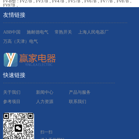
FV-B型：FV27B，FV37B，FV47B，FV57B，FV67B，FV77B，FV87B，
FV97B，
友情链接
ABB中国
施耐德电气
常熟开关
上海人民电器厂
万高（天津）电气
快速链接
关于我们
新闻中心
产品与服务
参考项目
人力资源
联系我们
扫一扫