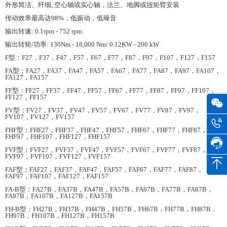
外形简洁、纤细, 空心轴或实心轴，法兰、地脚或扭矩臂安装
传动效率最高达98%，低振动，低噪音
输出转速: 0.1rpm - 752 rpm
输出转矩/功率: 130Nm - 18,000 Nm/ 0.12KW - 200 kW
F型：F27，F37，F47，F57，F67，F77，F87，F97，F107，F127，F157
FA型：FA27，FA37，FA47，FA57，FA67，FA77，FA87，FA97，FA107，
FA127，FA157
FF型：FF27，FF37，FF47，FF57，FF67，FF77，FF87，FF97，FF107，
FF127，FF157
FV型：FV27，FV37，FV47，FV57，FV67，FV77，FV87，FV97，
FV107，FV127，FV157
FHF型：FHF27，FHF37，FHF47，FHF57，FHF67，FHF77，FHF87，
FHF97，FHF107，FHF127，FHF157
FVF型：FVF27，FVF37，FVF47，FVF57，FVF67，FVF77，FVF87，
FVF97，FVF107，FVF127，FVF157
FAF型：FAF27，FAF37，FAF47，FAF57，FAF67，FAF77，FAF87，
FAF97，FAF107，FAF127，FAF157
FA-B型：FA27B，FA37B，FA47B，FA57B，FA67B，FA77B，FA87B，
FA97B，FA107B，FA127B，FA157B
FH-B型：FH27B，FH37B，FH47B，FH57B，FH67B，FH77B，FH87B，
FH97B，FH107B，FH127B，FH157B