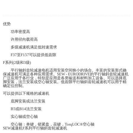
优势
功率密度高
许用径向载荷高
多级减速机满足低转速需求
F37至F157可以提供低齿隙
F系列(2级和3级)
平行轴斜齿轮减速电机适用安装空间狭小的场合。丰富的安装形式确
保减速机可满足各种应用需求。SEW - EURODRIVE的平行轴斜齿轮减速机
广泛应用于各行业，特别是应用是各类输送和材料加工设备。可以选择底
脚安装，法兰安装或空心轴安装。低齿隙平行轴斜齿轮减速机可以用于精
确定位控制。
可以提供以下规格的减速机
底脚安装或法兰安装
B5或B14法兰安装
实心轴或空心轴
空心轴：单键，锁紧盘，花键，TorqLOC®空心轴
SEW减速机F系列平行轴斜齿轮减速机