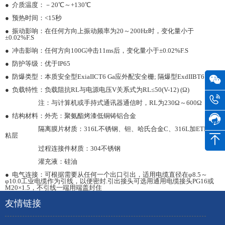
● 介质温度：－20℃～+130℃
● 预热时间：<15秒
● 振动影响：在任何方向上振动频率为20～200Hz时，变化量小于
±0.02%F.S
● 冲击影响：任何方向100G冲击11ms后，变化量小于±0.02%F.S
● 防护等级：优于IP65
● 防爆类型：本质安全型ExiaIICT6 Ga应外配安全栅; 隔爆型ExdIIBT6 Gb
● 负载特性：负载阻抗RL与电源电压V关系式为RL≤50(V-12) (Ω)
注：与计算机或手持式通讯器通信时，RL为230Ω～600Ω
● 结构材料：外壳：聚氨酯烤漆低铜铸铝合金
隔离膜片材质：316L不锈钢、钽、哈氏合金C、316L加ETFE防
粘层
过程连接件材质：304不锈钢
灌充液：硅油
● 电气连接：可根据需要从任何一个出口引出，适用电缆直径在φ8.5～
φ10.0工业电缆作为引线，以便密封.引出接头可选用通用电缆接头PG16或
M20×1.5，不引线一端用端盖封住
友情链接