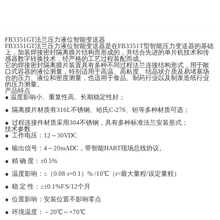
FB3351GT法兰压力液位智能变送器
FB3351GT法兰压力液位智能变送器是在FB3351T型智能压力变送器的基础
上，加装焊接密封隔离膜片结构而形成的，并结合先进的单片机技术和传
感器数字转换技术，经严格的工艺过程装配而成。
它的焊接密封隔离膜片装置具有多种不同过程法兰连接结构形式，用于敞
口式容器的液位测量，特别适用于高温、高粘度、结晶状介质及易堵塞场
合的压力、液位和密度测量，也适用于食品、制药行业以及制浆造纸行业
的压力测量。
产品特点
● 温度影响小、重复性高、长期稳定性好；
● 隔离膜片材质有316L不锈钢、哈氏C-276、钽等多种材质可选；
● 过程连接件材质采用304不锈钢，具有多种标准法兰安装形式；
技术参数
● 工作电压：12～30VDC
● 输出信号：4～20mADC，带智能HART现场总线协议。
● 精 确 度：±0.5%
● 温度影响：≤（0.08·r+0.1）% /10℃（r=最大量程/设定量程）
● 稳 定 性：≤±0.1%F.S/12个月
● 位置影响：安装位置不影响零点
● 环境温度：－20℃～+70℃