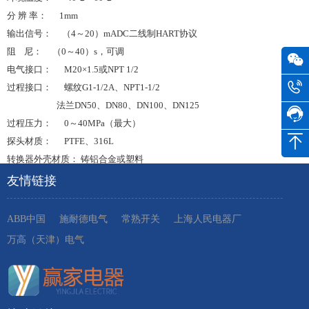
分 辨 率： 1mm
输出信号： （4～20）mADC二线制HART协议
阻 尼： （0～40）s，可调
电气接口： M20×1.5或NPT 1/2
过程接口： 螺纹G1-1/2A、NPT1-1/2
法兰DN50、DN80、DN100、DN125
过程压力： 0～40MPa（最大）
探头材质： PTFE、316L
转换器外壳材质： 铸铝合金或塑料
友情链接
ABB中国
施耐德电气
常熟开关
上海人民电器厂
万高（天津）电气