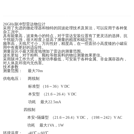
26GHz脉冲型雷达物位计
采用了先进的微处理器和独特的回波处理技术及算法，可以应用于各种复
杂工况中。
具有能量高，波束角小的特点，对于雷达安装位置有了更灵活的选择。抗
干扰能力强，很大程度上提高了测量的精度和稳定性。
频率高，天线尺寸小，方向性好，精度高，在一些直径小高度矮的小罐应
用中有着更好的适应性。
测量盲区小最大限度地增加了雷达的测量范围。
波长更短，对于粉料、颗粒等散装料的物位测量效果更佳。
采用脉冲工作方式，发射功率极低，可安装于各种金属、非金属容器内，
对人体及环境均无伤害。
技术参数
测量范围： 最大70m
供电电压： 两线制
标准型 （16～36）V DC
本安型 （21.6～26.4）V DC
功耗 最大22.5mA
四线制
本安+隔爆型 （21.6～26.4）V DC，（198～242）V AC
功耗 最大1VA，1W
环境温度： -40℃～60℃