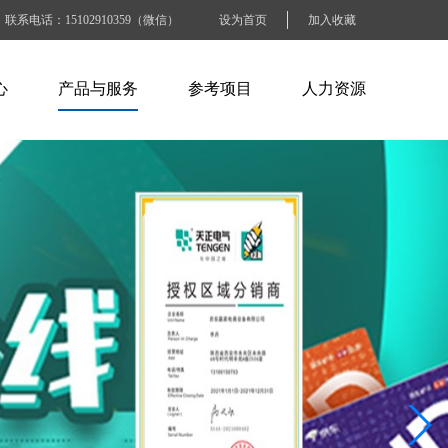
联系电话：15102910359（微信）
设为首页
加入收藏
心
产品与服务
参考项目
人力资源
闻
ABB产品
电力水利行业
人才招聘
讯
施耐德产品
石油化工行业
人才战略
识
百特工控产品
交通运输行业
工作准则
SEW产品
烟草钢铁行业
BLOCK产品
电子工业纸业
工商商业建筑
其他大型企业