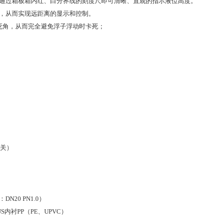
而通过箱板箱内红、白分界线的刻度尺即可清晰、直观的指示液位高度。
，从而实现远距离的显示和控制。
死角，从而完全避免浮子浮动时卡死；
有关）
20 PN1.0）
SUS内衬PP（PE、UPVC）