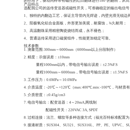
的作用下，驱动同样带有磁性的红白翻珠进行180°的翻转，从
产品特点
选配我公司的远传变送器或磁性开关，可准确稳定的输出电信号
1、独特的内翻边工艺，保证主导管内无焊迹，内壁光滑无锐边
2、阳极氧化铝合金面板，外形更加美观，耐腐蚀，¾­久耐用；
3、高温翻珠采用精密陶瓷烧结而成，永不褪色；
4、普通远传采用进口磁簧组件，性能更加稳定可靠。
技术参数
1. 测量范围:300mm～6000mm（6000mm以上分段制作）
2. 精度：示值误差：±10mm
量程1000mm以内，带电信号输出误差：±2.5%F.S
量程1000mm～6000mm，带电信号输出误差：±1.5%F.S
3. 工作压力：0.6MPa～10.0MPa
4. 介质温度：-20℃～+120℃（max:400℃.min:-100℃，与材质
5. 介质密度：≥0.45g/cm3
7. 电信号输出：配变送器：4～20mA,两线制
配磁性开关：220VAC 3A, SPDT
8. 过程连接：法兰、螺纹等多种连接方式（福光百特标准配置为：DN
9. 接液材质：SUS304、SU321、SUS316L、PP、PE、UPVC、