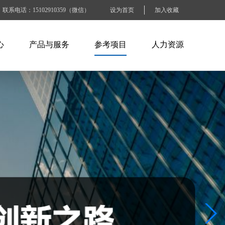
联系电话：15102910359（微信）
设为首页
加入收藏
心
产品与服务
参考项目
人力资源
闻
ABB产品
电力水利行业
人才招聘
讯
施耐德产品
石油化工行业
人才战略
识
百特工控产品
交通运输行业
工作准则
SEW产品
烟草钢铁行业
BLOCK产品
电子工业纸业
工商商业建筑
其他大型企业